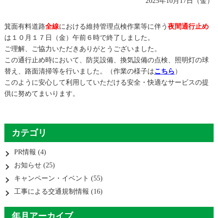
2025年10月17日（金）
箕面有料道路
全線
における維持管理点検作業等に伴う
夜間通行止め
は１０月１７日（金）午前６時で終了しました。
ご理解、ご協力いただきありがとうございました。
この通行止め時において、防災設備、換気設備の点検、照明灯の球
替え、路面清掃等を行いました。（作業の様子は
こちら
）
このように安心して利用していただける安全・快適なサービスの提
供に努めてまいります。
カテゴリ
PR情報
(4)
お知らせ
(25)
キャンペーン・イベント
(55)
工事による交通規制情報
(16)
年月アーカイブ