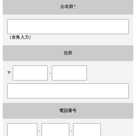
お名前
*
（全角入力）
住所
〒
-
電話番号
-
-