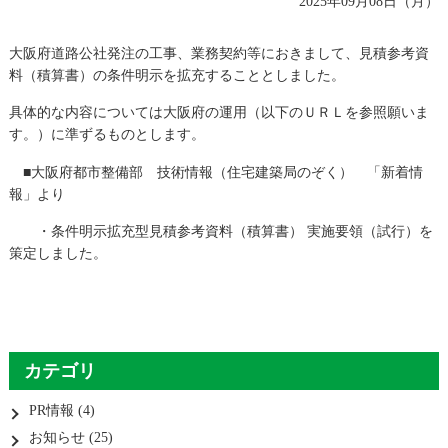
2025年09月08日（月）
大阪府道路公社発注の工事、業務契約等におきまして、見積参考資
料（積算書）の条件明示を拡充することとしました。
具体的な内容については大阪府の運用（以下のＵＲＬを参照願いま
す。）に準ずるものとします。
阪府都
■大
市整備部 技術情報（住宅建築局のぞく） 「新着情
報」より
・
条件明示拡充型見積参考資料（積算書） 実施要領（試行）を
策定しました。
カテゴリ
PR情報
(4)
お知らせ
(25)